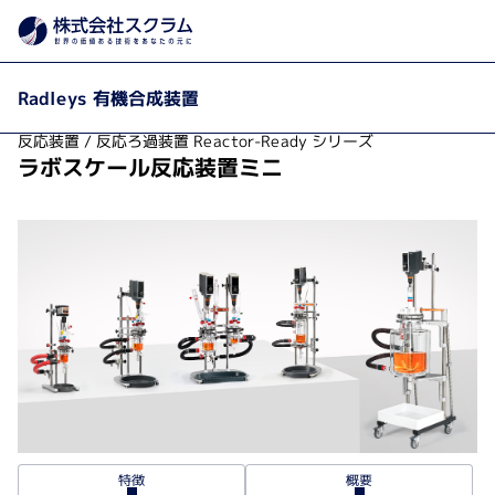
製品カテゴリから探す
製品・サービス
有機合成装
Home
Radleys 有機合成装置
反応装置 / 反応ろ過装置 Reactor-Ready シリーズ
ラボスケール反応装置ミニ
特徴
概要