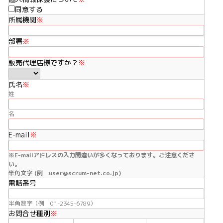
同意する
所属機関
※
部署
※
販売代理店様ですか？
※
氏名
※
姓
名
E-mail
※
※E-mailアドレスの入力間違いが多くなっております。ご注意くださ
い。
半角文字 (例 user@scrum-net.co.jp)
電話番号
半角数字（例 01-2345-6789）
お問合せ種別
※