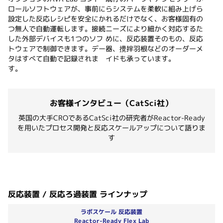
ロールソフトウェアが、事前に
らシステムを柔軟に組み上げら
設定した反応レシピを安全にか
れるだけでなく、お客様固有の
つ無人で自動運転します。接続
ニーズにより細かく対応するた
した外部デバイスも1つのソフ
めに、反応装置そのもの、反応
トウェアで制御できます。デー
器、攪拌羽根などのオーダーメ
タはすべて自動で記録されま
イドも承っています。
す。
お客様インタビュー（CatSci社）
英国の大手CROであるCatSci社の研究者がReactor-Ready
を用いたプロセス開発と反応スケールアップについて語りま
す
Reactor-Readyシリーズ冊子をダウンロードする
反応装置 / 反応ろ過装置 ラインナップ
ラボスケール 反応装置
Reactor-Ready Flex Lab