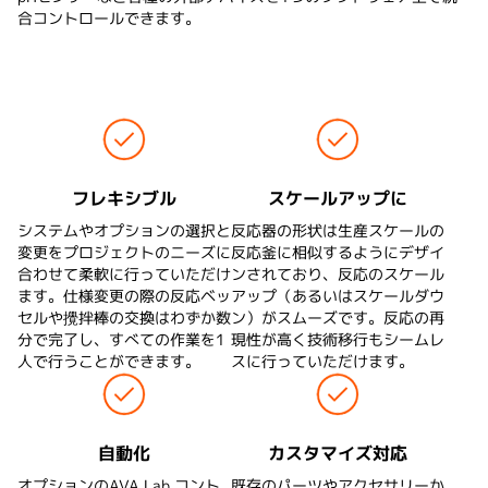
合コントロールできます。
Reactor-Readyシリーズ冊子をダウンロードする
スケールアップに
フレキシブル
システムやオプションの選択と
反応器の形状は生産スケールの
変更をプロジェクトのニーズに
反応釜に相似するようにデザイ
合わせて柔軟に行っていただけ
ンされており、反応のスケール
ます。仕様変更の際の反応ベッ
アップ（あるいはスケールダウ
セルや攪拌棒の交換はわずか数
ン）がスムーズです。反応の再
分で完了し、すべての作業を1
現性が高く技術移行もシームレ
人で行うことができます。
スに行っていただけます。
カスタマイズ対応
自動化
オプションのAVA Lab コント
既存のパーツやアクセサリーか