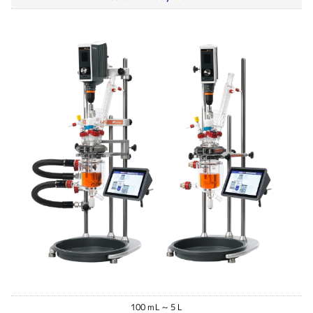
100 mL ~ 5 L