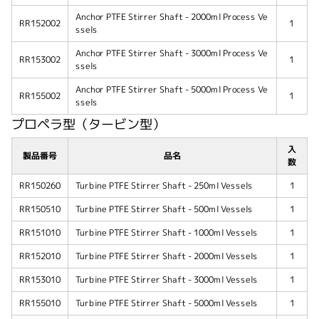
Anchor PTFE Stirrer Shaft - 2000ml Process Ve
RR152002
1
ssels
Anchor PTFE Stirrer Shaft - 3000ml Process Ve
RR153002
1
ssels
Anchor PTFE Stirrer Shaft - 5000ml Process Ve
RR155002
1
ssels
プロペラ型（タービン型）
入
製品番号
品名
数
RR150260
Turbine PTFE Stirrer Shaft - 250ml Vessels
1
RR150510
Turbine PTFE Stirrer Shaft - 500ml Vessels
1
RR151010
Turbine PTFE Stirrer Shaft - 1000ml Vessels
1
RR152010
Turbine PTFE Stirrer Shaft - 2000ml Vessels
1
RR153010
Turbine PTFE Stirrer Shaft - 3000ml Vessels
1
RR155010
Turbine PTFE Stirrer Shaft - 5000ml Vessels
1