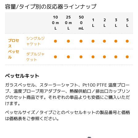
容量/タイプ別の反応器ラインナップ
10
25
50
1
2
3
5
0 m
0 m
0
L
L
L
L
L
L
mL
シングルジ
プロセ
●
●
●
●
●
●
●
ャケット
ス
ベッセ
ダブルジャ
●
●
●
●
●
●
●
ル
ケット
ベッセルキット
ガラスベッセル、スターラーシャフト、Pt100 PTFE 温度プロー
ブ、温度プローブ用アダプター、熱媒供給口／排出口カップリン
グのセット商品です。それぞれの単品よりも安価にご購入いただ
けます。
ベッセルサイズ／タイプごとのベッセルキットの製品番号と価格
は価格表をご参照ください。