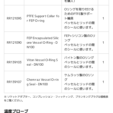
を購入）
Oリングを取り付ける
ためのPTFE製サポー
PTFE Support Collar fo
RR121095
ト輪具
1
r FEP O-ring
ベッセルとリッドの間
のシールに使います。
FEP+シリコン製のOリ
FEP Encapsulated Silic
ング
RR121090
one Vessel O-Ring - D
1
ベッセルとリッドの間
N100
のシールに使います。
バイトン製のOリング
Viton Vessel O-Ring S
RR139103
ベッセルとリッドの間
1
eal - DN100
のシールに使います。
ケムラッツ製のOリン
Chemraz Vessel O-rin
グ
RR139107
1
g Seal - DN100
ベッセルとリッドの間
のシールに使います。
※ ソケットアダプター、コンプレッション・フィッティング、ブランキングプラグは価格表
をご覧ください。
温度プローブ