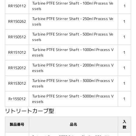
Turbine PTFE Stirrer Shaft - 100ml Process Ve
RR150112
1
ssels
Turbine PTFE Stirrer Shaft - 250ml Process Ve
RR150262
1
ssels
Turbine PTFE Stirrer Shaft - 500ml Process Ve
RR150512
1
ssels
Turbine PTFE Stirrer Shaft - 1000ml Process V
RR151012
1
essels
Turbine PTFE Stirrer Shaft - 2000ml Process V
RR152012
1
essels
Turbine PTFE Stirrer Shaft - 3000ml Process V
RR153012
1
essels
Turbine PTFE Stirrer Shaft - 5000ml Process V
Rr155012
1
essels
リトリートカーブ型
入
製品番号
品名
数