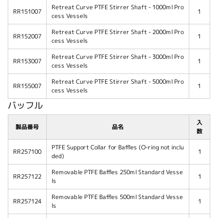
Retreat Curve PTFE Stirrer Shaft - 1000ml Pro
RR151007
1
cess Vessels
Retreat Curve PTFE Stirrer Shaft - 2000ml Pro
RR152007
1
cess Vessels
Retreat Curve PTFE Stirrer Shaft - 3000ml Pro
RR153007
1
cess Vessels
Retreat Curve PTFE Stirrer Shaft - 5000ml Pro
RR155007
1
cess Vessels
バッフル
入
製品番号
品名
数
PTFE Support Collar for Baffles (O-ring not inclu
RR257100
1
ded)
Removable PTFE Baffles 250ml Standard Vesse
RR257122
1
ls
Removable PTFE Baffles 500ml Standard Vesse
RR257124
1
ls