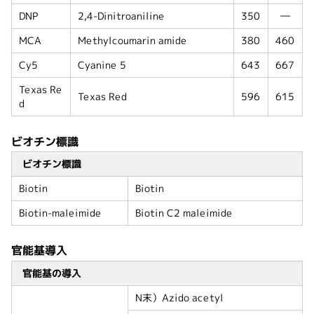
DNP
2,4-Dinitroaniline
350
―
MCA
Methylcoumarin amide
380
460
Cy5
Cyanine 5
643
667
Texas Re
Texas Red
596
615
d
ビオチン標識
ビオチン標識
Biotin
Biotin
Biotin-maleimide
Biotin C2 maleimide
官能基導入
官能基の導入
N末）Azido acetyl