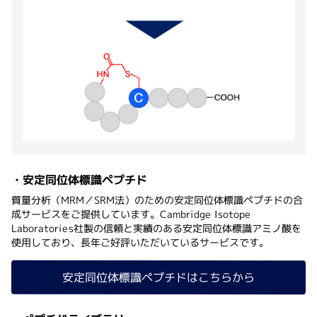
・安定同位体標識ペプチド
質量分析（MRM／SRM法）のための安定同位体標識ペプチドの合
成サービスをご提供しています。Cambridge Isotope
Laboratories社製の信頼と実績のある安定同位体標識アミノ酸を
使用しており、長年ご好評いただいているサービスです。
安定同位体標識ペプチドはこちらから