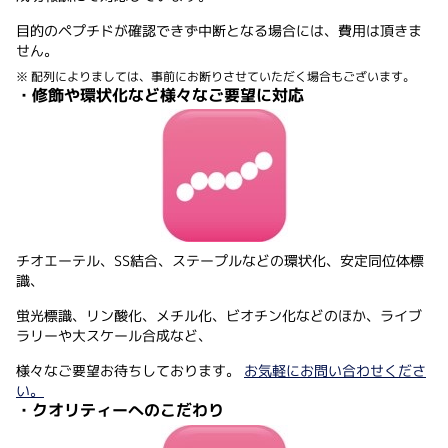
目的のペプチドが確認できず中断となる場合には、費用は頂きま
せん。
※ 配列によりましては、事前にお断りさせていただく場合もございます。
・修飾や環状化など様々なご要望に対応
チオエーテル、SS結合、ステープルなどの環状化、安定同位体標
識、
蛍光標識、リン酸化、メチル化、ビオチン化などのほか、ライブ
ラリーや大スケール合成など、
様々なご要望お待ちしております。
お気軽にお問い合わせくださ
い。
・クオリティーへのこだわり