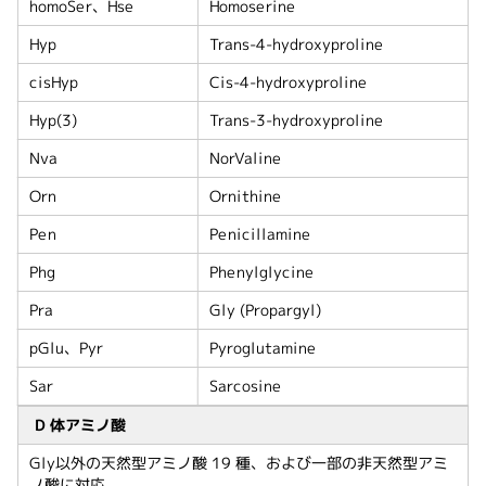
homoSer、Hse
Homoserine
Hyp
Trans-4-hydroxyproline
cisHyp
Cis-4-hydroxyproline
Hyp(3)
Trans-3-hydroxyproline
Nva
NorValine
Orn
Ornithine
Pen
Penicillamine
Phg
Phenylglycine
Pra
Gly (Propargyl)
pGlu、Pyr
Pyroglutamine
Sar
Sarcosine
D 体アミノ酸
Gly以外の天然型アミノ酸 19 種、および一部の非天然型アミ
ノ酸に対応