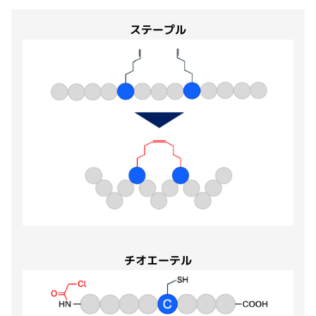
ステープル
チオエーテル