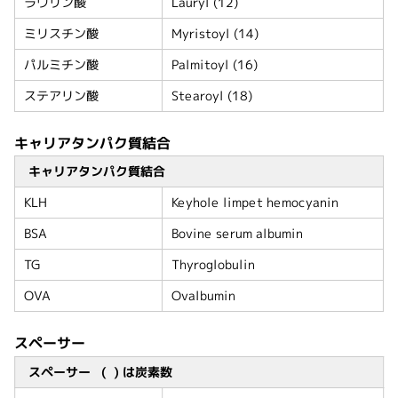
ラウリン酸
Lauryl (12)
ミリスチン酸
Myristoyl (14)
パルミチン酸
Palmitoyl (16)
ステアリン酸
Stearoyl (18)
キャリアタンパク質結合
キャリアタンパク質結合
KLH
Keyhole limpet hemocyanin
BSA
Bovine serum albumin
TG
Thyroglobulin
OVA
Ovalbumin
スペーサー
スペーサー ( ) は炭素数