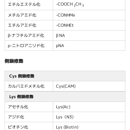
-COOCH
CH
エチルエステル化
2
3
メチルアミド化
-CONHMe
エチルアミド化
-CONHEt
β-ナフチルアミド化
β NA
p-ニトロアニリド化
pNA
側鎖修飾
Cys 側鎖修飾
カルバミドメチル化
Cys(CAM)
Lys 側鎖修飾
アセチル化
Lys(Ac)
アジド化
Lys（N3)
ビオチン化
Lys (Biotin)