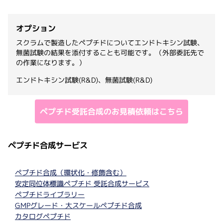
オプション
スクラムで製造したペプチドについてエンドトキシン試験、
無菌試験の結果を添付することも可能です。（外部委託先で
の作業になります。）
エンドトキシン試験(R&D)、無菌試験(R&D)
ペプチド受託合成のお見積依頼はこちら
ペプチド合成サービス
ペプチド合成（環状化・修飾含む）
安定同位体標識ペプチド 受託合成サービス
ペプチドライブラリー
GMPグレード・大スケールペプチド合成
カタログペプチド