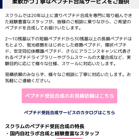
柔軟かつ丁寧なペプチド合成サービスをご提供
スクラムでは20年以上に渡りペプチド合成を専門に取り組んでき
た経験豊富なスタッフが、皆様のご相談に乗りながら、ご希望の
ペプチドを合成してお届けいたします。
2〜10残基以下の短鎖ペプチドから30残基以上の長鎖ペプチドは
もとより、蛍光修飾をはじめとした修飾ペプチド、環状ペプチ
ド、安定同位体標識ペプチド、さらにアラニンスキャンに代表さ
れるペプチドライブラリーやグラムスケールの大量合成など、実
験目的に応じて様々な仕様、スケールに対応いたします。
見積依頼のみならず、様々なご相談に丁寧に対応いたします。お
気軽にご連絡ください。
ペプチド受託合成のお見積依頼はこちら
ペプチド受託合成サービスのカタログはこちら
スクラムのペプチド受託合成の特長
・国内自社ラボ合成と経験豊富なスタッフ