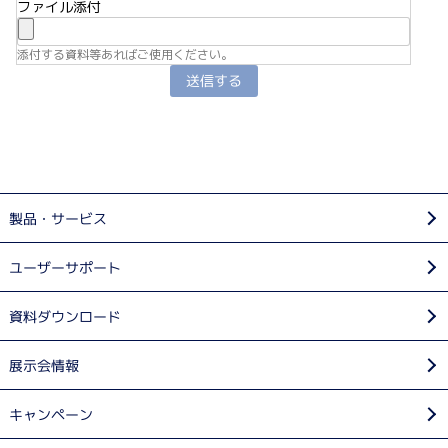
ファイル添付
添付する資料等あればご使用ください。
製品・サービス
ユーザーサポート
資料ダウンロード
展示会情報
キャンペーン