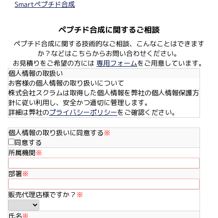
Smartペプチド合成
ペプチド合成に関するご相談
ペプチド合成に関する技術的なご相談、こんなことはできます
か？などはこちらからお問い合わせください。
お見積りをご希望の方には
専用フォーム
をご用意しています。
個人情報の取扱い
お客様の個人情報の取り扱いについて
株式会社スクラムは取得した個人情報を弊社の個人情報保護方
針に従い利用し、安全かつ適切に管理します。
詳細は弊社の
プライバシーポリシー
をご確認ください。
個人情報の取り扱いに同意する
※
同意する
所属機関
※
部署
※
販売代理店様ですか？
※
氏名
※