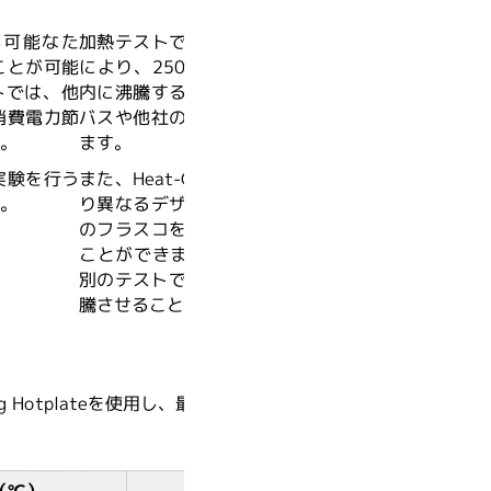
が可能なた
加熱テストでは、Heat-Onを用いること
ことが可能
により、250 mLフラスコの水を11分以
トでは、他
内に沸騰することができました。オイル
消費電力節
バスや他社のブロックよりも早く沸騰し
。
ます。
実験を行う
また、Heat-Onブロックは、サイズによ
。
り異なるデザインをもち、各種のサイズ
のフラスコをぴったりとフィットさせる
ことができます。1000mLの水を用いた
別のテストでは、他社よりも66%早く沸
騰させることができました。
ng Hotplateを使用し、最高動作温度にセットして得られた
（℃）