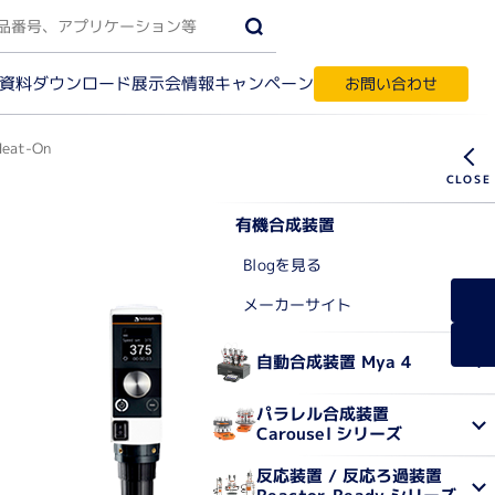
資料ダウンロード
キャンペーン
展示会情報
お問い合わせ
Heat-On
有機合成装置
受託サービス・輸入代行
す
Blogを見る
メーカーサイト
ク質実験機器
自動合成装置 Mya 4
間相互作用解析
ノアッセイ
パラレル合成装置
Carousel シリーズ
パク質結晶化
テオーム解析
反応装置 / 反応ろ過装置