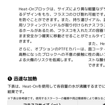
Heat-Onブロックは、サイズにより異な
軽量なデ
るデザインをもち、フラスコのひび割れ
可能です
を防ぐことができます。また、持ち運び
イアル、
用リフティングハンドルが取り付けられ
ナスフラ
るホールがあるため、フラスコを入れた
ズの容器
まま安全かつ確実に移動させることがで
ェルタイ
きます。
また、He
さらに、オプションのPTFEカバーは、
面コーテ
高熱になったブロックへの不意の接触に
性の高い
よる火傷のリスクを低減します。
ストな酸
できます
❶ 迅速な加熱
下表は、Heat-Onを使用して各容量の水が沸騰するまでに要し
結果です。
※下表は参考値です。使用するスターラーの種類や周辺環境等により異なる
フラスコサイズ（mL）