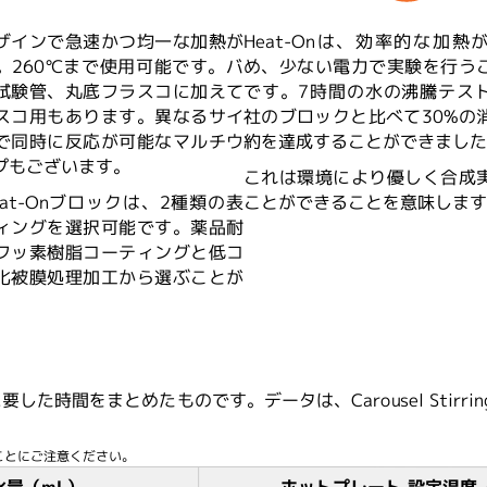
ザインで急速かつ均一な加熱が
Heat-Onは、効率的な加熱
。260℃まで使用可能です。バ
め、少ない電力で実験を行う
試験管、丸底フラスコに加えて
です。7時間の水の沸騰テス
スコ用もあります。異なるサイ
社のブロックと比べて30%の
で同時に反応が可能なマルチウ
約を達成することができました
プもございます。
これは環境により優しく合成
at-Onブロックは、2種類の表
ことができることを意味します
ィングを選択可能です。薬品耐
フッ素樹脂コーティングと低コ
化被膜処理加工から選ぶことが
。
た時間をまとめたものです。データは、Carousel Stirri
ことにご注意ください。
水量（mL）
ホットプレート 設定温度