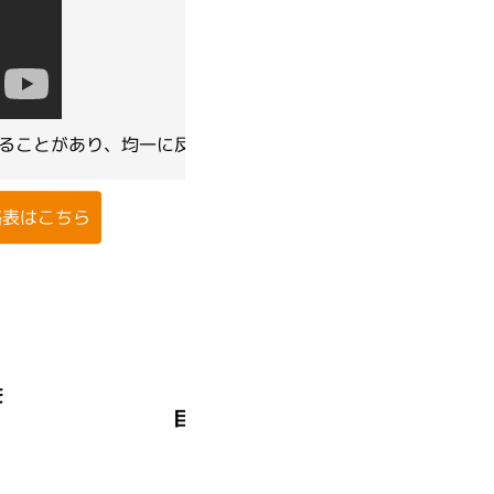
NAMBO（スクラムオリジナル）
ることがあり、均一に反応させるのが困難です。
価格表はこちら
を
より早く
目的温度に到達