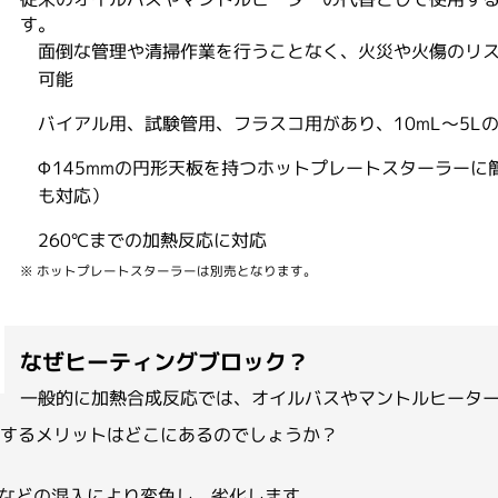
す。
面倒な管理や清掃作業を行うことなく、火災や火傷のリ
ビス
イムノアッセイサービス
ミクス／タンパク質実験
メタボロミクス／代謝物解析
可能
Alamar Biosciences
超高感度ELISA受託解析
体
験／動物実験／その他のバイ
有機合成／ペプチド合成／化学分
バイアル用、試験管用、フラスコ用があり、10mL～5
プチド抗体
ナル抗体（預かり抗原）
ナル抗体
Φ145mmの円形天板を持つホットプレートスターラーに
ATS Life Sciences
体作製サービス（ペプチドポリ
も対応）
（旧 SP Industries 社）
外免疫）
260℃までの加熱反応に対応
※ ホットプレートスターラーは別売となります。
Chemrus
なぜヒーティングブロック？
一般的に加熱合成反応では、オイルバスやマントルヒータ
Gator Bio
使用するメリットはどこにあるのでしょうか？
などの混入により変色し、劣化します。