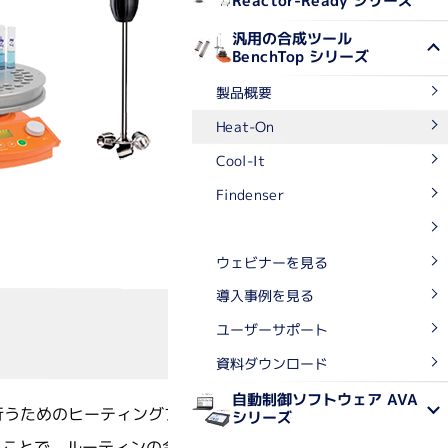
Reactor-Ready シリーズ
汎用の合成ツール
成・濃縮装置関連
BenchTop シリーズ
合成装置
製品概要
エバポレーター
Heat-On
乾燥機
Cool-It
Findenser
ービス・輸入代行
StarFish
ウェビナーを見る
チド合成サービス
作製サービス
導入事例を見る
ノアッセイサービス
製品の輸入代行
ユーザーサポート
資料ダウンロード
自動制御ソフトウェア AVA
に行うためのヒーティングブロックです。
シリーズ
ることで、ルーティンの合成ワークを改善していただけま