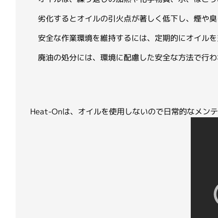
Hudson Lab Automation
劣化するとオイルの引火点が著しく低下し、煙や臭
安全な作業環境を維持するには、定期的にオイルを
LI-COR
廃油の処分には、環境に配慮した安全な方法で行わ
Parse Biosciences
Heat-Onは、オイルを使用しないので日常的なメ
Ridgeview Instruments AB
SciGene