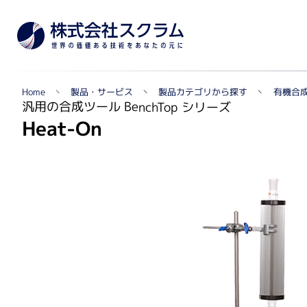
製品カテゴリから探す
製品・サービス
有機合
Home
TOPへ
汎用の合成ツール BenchTop シリーズ
Heat-On
メー
製品カテゴリから探す
遺伝子実験・オミクス関連
シングルセル解析・マルチオミクス・NGS関連
自動セルカウンター
リアルタイムPCR関連
蛍光マイクロアレイ・組織マイクロアレイ
質量分析データ解析ソフトウェア