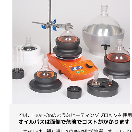
ゲノミクス・トランスクリプトミク
ペプチド合成サービス
抗体作製サー
プロテオ
ス／DNA・RNA実験
Agilent Technologies
（旧 ACEA Biosciences 社製品）
ペプチド合成（環状化・修飾含む）
ペプチド抗
病理実
大量培養／バイオプロセス
安定同位体標識ペプチド 受託合成サービ
リン酸化ペ
オ実験
ス
ポリクロー
ペプチドライブラリー
モノクロー
Asynt
GMPグレード・大スケールペプチド合成
Smart抗
（UNIQSIS社）
カタログペプチド
クロ抗体海
Smartペプチド合成
Bio Molecular Systems
EverBio Technology
では、Heat-Onのようなヒーティングブロックを
オイルバスは面倒で危険でコストがかかります
オイルは、繰り返しの加熱や化学物質、水、ほこり