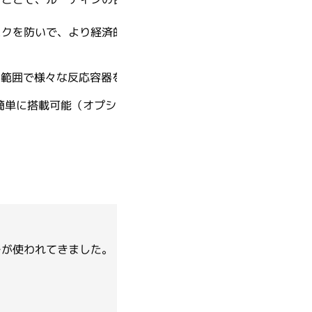
スクを防いで、より経済的に日々の合成反応を行うことが
海外製品の輸入代行
セルバイオロジー／細胞実験
Arima Genomics
海外製品の輸入代行
析
Lの範囲で様々な反応容器をフレキシブルに使用可能
簡単に搭載可能（オプションアダプターでΦ135mm天板に
BINDER
DeNovix
ーが使われてきました。
Genolution