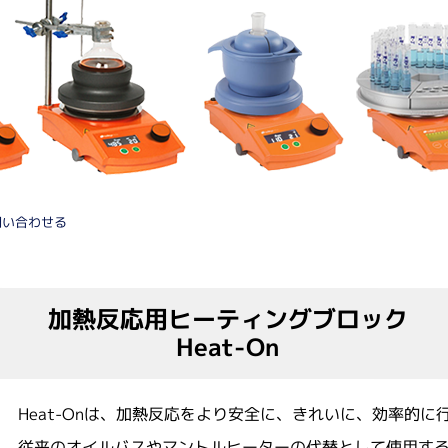
細胞培養関連
有機合
自動セルカウンター
有機
遠心
バイオリアクター
凍結
3次元培養
培養フラスコ
ステンレス培地吸引棒
CO2インキュベーター
問い合わせる
消耗品
受託サ
ペプ
培養フラスコ
フィルトレーション関連
抗体
イム
加熱反応用ヒーティングブロック
海外
Heat-On
Heat-Onは、加熱反応をより安全に、きれいに、効率的
従来のオイルバスやマントルヒーターの代替として使用す