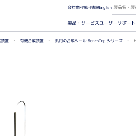
会社案内
採用情報
English
ユーザーサポート
製品・サービス
汎用の合成ツール BenchTop シリーズ
成装置
有機合成装置
カー名から探す（A～Z）
実験カテゴリから探
微量分光・イメージング（ケミルミ/蛍光/発光）
タンパ
微量分光・蛍光光度
分子
イメージング（ケミルミ/蛍光）・解析ソフトウェア
イム
タン
プロ