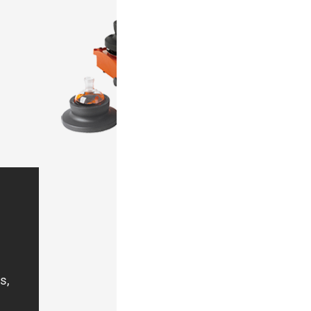
Inventia Life Sciences
Nonlinear Dynamics
Radleys
Sapidyne Instruments
Synple Chem