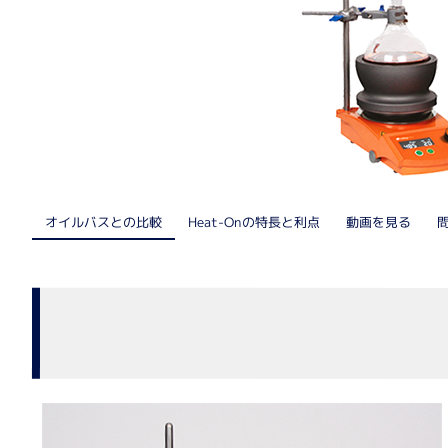
核酸抽出装置
細胞解析装置関連
自動セルカウンター
リアルタイム細胞アナライザー
Heat-Onの特長と利点
オイルバスとの比較
動画を見る
リキッドハンドリング
電動ピペット
自動分注機
医療機器（IVD）
医療機器（IVD）