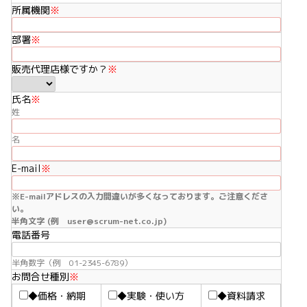
所属機関
※
部署
※
販売代理店様ですか？
※
氏名
※
姓
名
E-mail
※
※E-mailアドレスの入力間違いが多くなっております。ご注意くださ
い。
半角文字 (例 user@scrum-net.co.jp)
電話番号
半角数字（例 01-2345-6789）
お問合せ種別
※
◆価格・納期
◆実験・使い方
◆資料請求