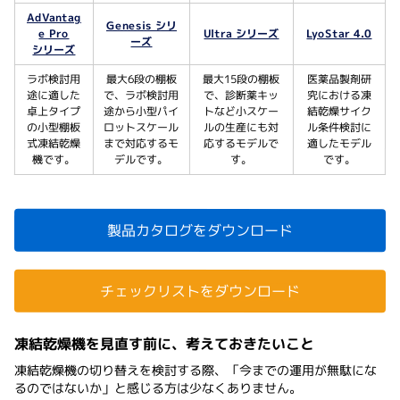
AdVantag
Genesis シリ
e Pro
Ultra シリーズ
LyoStar 4.0
ーズ
シリーズ
ラボ検討用
最大6段の棚板
最大15段の棚板
医薬品製剤研
途に適した
で、ラボ検討用
で、診断薬キッ
究における凍
卓上タイプ
途から小型パイ
トなど小スケー
結乾燥サイク
の小型棚板
ロットスケール
ルの生産にも対
ル条件検討に
式凍結乾燥
まで対応するモ
応するモデルで
適したモデル
機です。
デルです。
す。
です。
製品カタログをダウンロード
チェックリストをダウンロード
凍結乾燥機を見直す前に、考えておきたいこと
凍結乾燥機の切り替えを検討する際、「今までの運用が無駄にな
るのではないか」と感じる方は少なくありません。