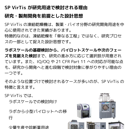
SP VirTis が研究用途で検討される理由
研究・製剤開発を前提とした設計思想
SP VirTis の凍結乾燥機は、製薬・バイオ分野の研究開発用途を中
心に使用されてきた実績があります。
特徴的なのは、凍結乾燥を「単なる工程」ではなく、研究プロセ
スの一部として捉えた設計思想です。
ラボスケールの基礎検討から、パイロットスケールや次のフェー
ズを見据えた検討
まで、研究の進み方に応じて選択肢が用意され
ています。また、IQ/OQ や 21 CFR Part 11 への対応が可能な点
も、研究から開発へと進む段階で検討対象に挙がりやすい理由の
一つです。
そのような位置づけで検討されるケースが多いのが、SP VirTis の
特徴と言えます。
SP VirTis では、
ラボスケールでの検討向け
ラボから小型パイロットへの移
行
少量生産や診断薬用途