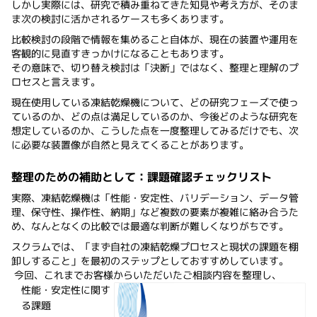
しかし実際には、研究で積み重ねてきた知見や考え方が、そのま
ま次の検討に活かされるケースも多くあります。
比較検討の段階で情報を集めること自体が、現在の装置や運用を
客観的に見直すきっかけになることもあります。
その意味で、切り替え検討は「決断」ではなく、整理と理解のプ
ロセスと言えます。
現在使用している凍結乾燥機について、どの研究フェーズで使っ
ているのか、どの点は満足しているのか、今後どのような研究を
想定しているのか、こうした点を一度整理してみるだけでも、次
に必要な装置像が自然と見えてくることがあります。
整理のための補助として：課題確認チェックリスト
実際、凍結乾燥機は「性能・安定性、バリデーション、データ管
理、保守性、操作性、納期」など複数の要素が複雑に絡み合うた
め、なんとなくの比較では最適な判断が難しくなりがちです。
スクラムでは、「まず自社の凍結乾燥プロセスと現状の課題を棚
卸しすること」を最初のステップとしておすすめしています。
今回、これまでお客様からいただいたご相談内容を整理し、
性能・安定性に関す
る課題