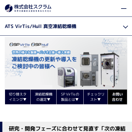
製品カテゴリから探す
製品・サービス
凍結乾燥機
Home
ATS VirTis/Hull 真空凍結乾燥機
切り替えタ
凍結乾燥機
SP VirTisの
チェックリ
お問い
イミング▼
の選定▼
製品とは▼
スト▼
合わせ
研究・開発フェーズに合わせて見直す「次の凍結