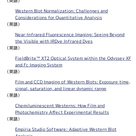
（英語）
Western Blot Normalization: Challenges and
Considerations for Quantitative Analysis
（英語）
Near-Infrared Fluorescence Imaging: Seeing Beyond
the Visible with IRDye Infrared Dyes
（英語）
FieldBrite™ XT2 Optical System within the Odyssey XF
and Fc Imaging System
（英語）
Film and CCD Imaging of Western Blots: Exposure time,
signal, saturation, and linear dynamic range
（英語）
Chemiluminescent Westerns: How Film and
Photochemistry Affect Experimental Results
（英語）
Empiria Studio Software: Adaptive Western Blot
Analysis