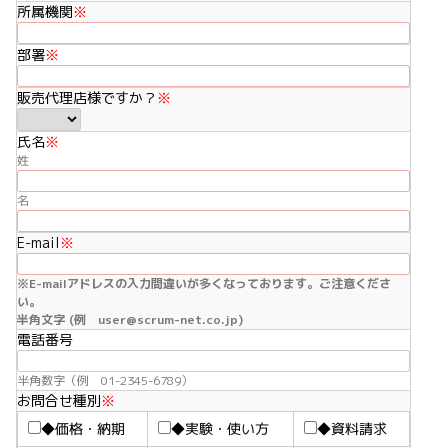
所属機関
※
部署
※
販売代理店様ですか？
※
氏名
※
姓
名
E-mail
※
※E-mailアドレスの入力間違いが多くなっております。ご注意くださ
い。
半角文字 (例 user@scrum-net.co.jp)
電話番号
半角数字（例 01-2345-6789）
お問合せ種別
※
◆価格・納期
◆実験・使い方
◆資料請求