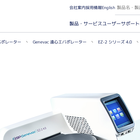
会社案内
採用情報
English
ユーザーサポート
製品・サービス
Genevac 遠心エバポレーター
バポレーター
EZ-2 シリーズ 4.0
カー名から探す（A～Z）
実験カテゴリから探
微量分光・イメージング（ケミルミ/蛍光/発光）
タンパ
微量分光・蛍光光度
分子
イメージング（ケミルミ/蛍光）・解析ソフトウェア
イム
タン
プロ