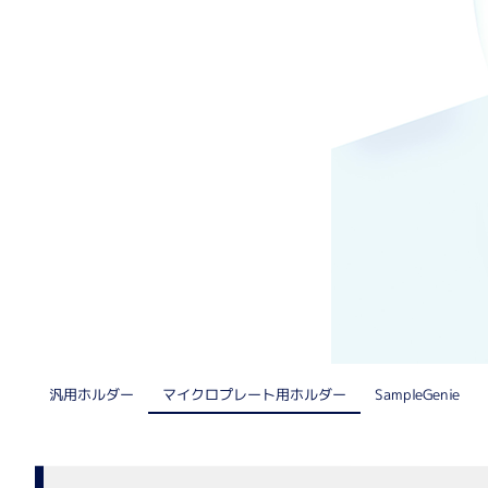
核酸抽出装置
細胞解析装置関連
自動セルカウンター
リアルタイム細胞アナライザー
リキッドハンドリング
電動ピペット
自動分注機
マイクロプレート用ホルダー
汎用ホルダー
SampleGenie
医療機器（IVD）
医療機器（IVD）