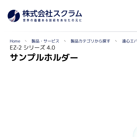
製品カテゴリから探す
遠心エ
製品・サービス
Home
TOPへ
EZ-2 シリーズ 4.0
サンプルホルダー
メー
製品カテゴリから探す
遺伝子実験・オミクス関連
シングルセル解析・マルチオミクス・NGS関連
自動セルカウンター
リアルタイムPCR関連
蛍光マイクロアレイ・組織マイクロアレイ
質量分析データ解析ソフトウェア