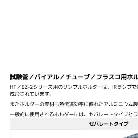
Hudson Lab Automation
LI-COR
Parse Biosciences
試験管／バイアル／チューブ／フラスコ用ホ
HT／EZ-2シリーズ用のサンプルホルダーは、IRラ
成形されています。
Ridgeview Instruments AB
またホルダーの素材も熱伝達効率に優れたアルミニウム
一般的に使用されるホルダーには、セパレートタイプと
SciGene
セパレートタイプ