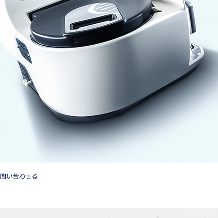
細胞培養関連
有機合
自動セルカウンター
有機
遠心
バイオリアクター
凍結
3次元培養
培養フラスコ
ステンレス培地吸引棒
CO2インキュベーター
消耗品
受託サ
ペプ
培養フラスコ
フィルトレーション関連
抗体
イム
海外
問い合わせる