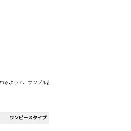
Inventia Life Sciences
Nonlinear Dynamics
Radleys
伝わるように、サンプル容器にぴったりとフィットする形で
Sapidyne Instruments
Synple Chem
ワンピースタイプ