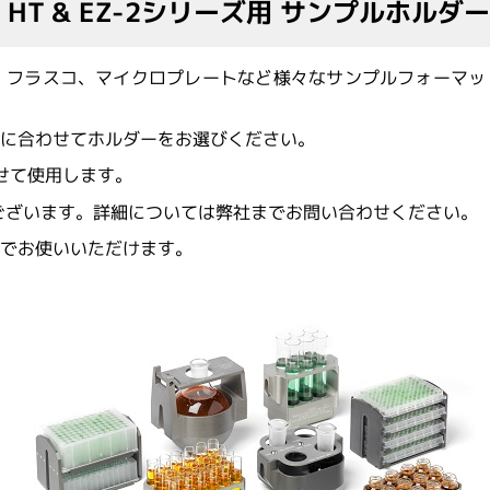
HT & EZ-2シリーズ用 サンプルホルダ
ビス
イムノアッセイサービス
ミクス／タンパク質実験
メタボロミクス／代謝物解析
、フラスコ、マイクロプレートなど様々なサンプルフォーマッ
Alamar Biosciences
超高感度ELISA受託解析
体
験／動物実験／その他のバイ
有機合成／ペプチド合成／化学分
プチド抗体
器に合わせてホルダーをお選びください。
ナル抗体（預かり抗原）
ナル抗体
載せて使用します。
ATS Life Sciences
体作製サービス（ペプチドポリ
（旧 SP Industries 社）
外免疫）
ございます。詳細については弊社までお問い合わせください。
通でお使いいただけます。
Chemrus
Gator Bio