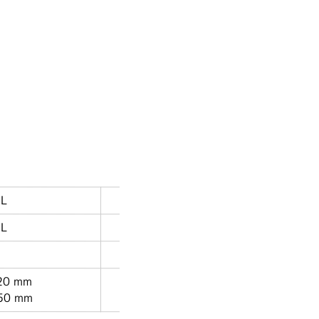
mL
250 mL
mL
200 mL
1本
0 mm
径：Φ12~20 mm
0 mm
高さ：30~50 mm