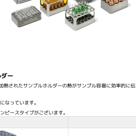
INNOPSYS
Meridian Bioscience
アクセサリーカタログをダウンロードする
PBS Biotech
ルダー
ンプで加熱されたサンプルホルダーの熱がサンプル容器に効率的に
S2 Genomics
製になっています。
ワンピースタイプがございます。
Syncell