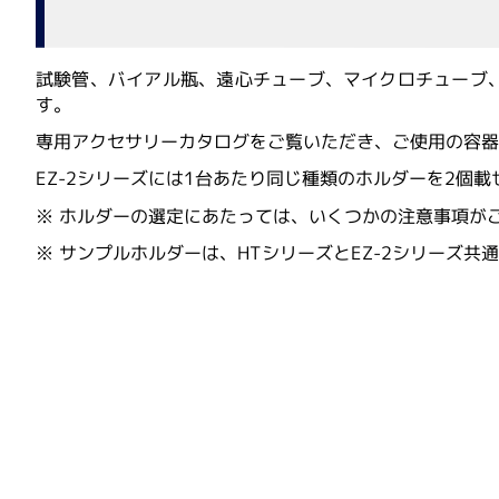
ゲノミクス・トランスクリプトミク
ペプチド合成サービス
抗体作製サー
プロテオ
ス／DNA・RNA実験
Agilent Technologies
試験管、バイアル瓶、遠心チューブ、マイクロチューブ
（旧 ACEA Biosciences 社製品）
ペプチド合成（環状化・修飾含む）
ペプチド抗
病理実
す。
大量培養／バイオプロセス
安定同位体標識ペプチド 受託合成サービ
リン酸化ペ
オ実験
専用アクセサリーカタログをご覧いただき、ご使用の容
ス
ポリクロー
ペプチドライブラリー
モノクロー
EZ-2シリーズには1台あたり同じ種類のホルダーを2個
Asynt
GMPグレード・大スケールペプチド合成
Smart抗
（UNIQSIS社）
カタログペプチド
クロ抗体海
※ ホルダーの選定にあたっては、いくつかの注意事項が
Smartペプチド合成
※ サンプルホルダーは、HTシリーズとEZ-2シリーズ共
Bio Molecular Systems
EverBio Technology