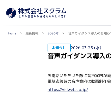
音声ガイダンス導入のお知ら
最新情報
2026年
Home
TOPへ
2026.03.25 (水)
お知らせ
音声ガイダンス導入
メー
製品カテゴリから探す
お電話いただいた際に音声案内が
遺伝子実験・オミクス関連
電話応答時の音声案内は動画制作会
シングルセル解析・マルチオミクス・NGS関連
https://vidweb.co.jp/
自動セルカウンター
リアルタイムPCR関連
蛍光マイクロアレイ・組織マイクロアレイ
質量分析データ解析ソフトウェア