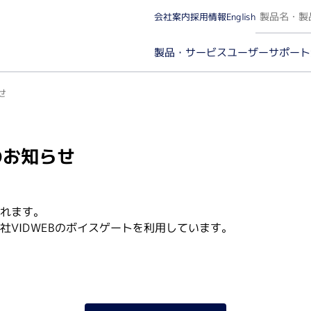
会社案内
採用情報
English
ユーザーサポート
製品・サービス
せ
のお知らせ
カー名から探す（A～Z）
実験カテゴリから探
流れます。
微量分光・イメージング（ケミルミ/蛍光/発光）
タンパ
社VIDWEBのボイスゲートを利用しています。
微量分光・蛍光光度
分子
イメージング（ケミルミ/蛍光）・解析ソフトウェア
イム
タン
プロ