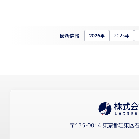
核酸抽出装置
細胞解析装置関連
自動セルカウンター
リアルタイム細胞アナライザー
最新情報
2026年
2025年
リキッドハンドリング
電動ピペット
自動分注機
医療機器（IVD）
〒135-0014 東京都江東区石
医療機器（IVD）