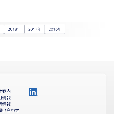
成・濃縮装置関連
合成装置
エバポレーター
年
2018年
2017年
2016年
乾燥機
ービス・輸入代行
チド合成サービス
作製サービス
ノアッセイサービス
製品の輸入代行
社案内
用情報
新情報
問い合わせ