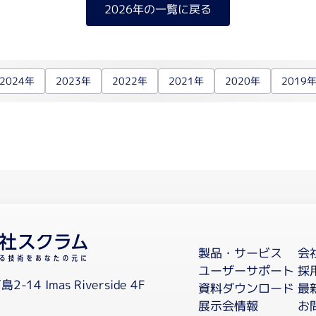
2026年の一覧に戻る
細胞培養関連
有機合
自動セルカウンター
有機
遠心
バイオリアクター
2024年
2023年
2022年
2021年
2020年
2019
凍結
3次元培養
培養フラスコ
ステンレス培地吸引棒
CO2インキュベーター
消耗品
受託サ
ペプ
培養フラスコ
フィルトレーション関連
抗体
イム
海外
製品・サービス
会
ユーザーサポート
採
島2-14
Imas Riverside 4F
資料ダウンロード
最
展示会情報
お