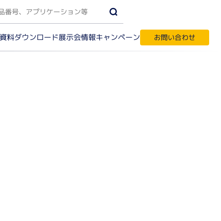
資料ダウンロード
キャンペーン
展示会情報
お問い合わせ
受託サービス・輸入代行
す
ク質実験機器
間相互作用解析
ノアッセイ
パク質結晶化
テオーム解析