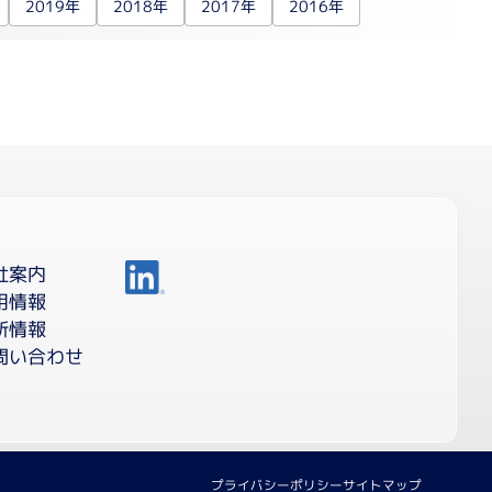
2019年
2018年
2017年
2016年
成・濃縮装置関連
合成装置
エバポレーター
乾燥機
ービス・輸入代行
社案内
チド合成サービス
用情報
作製サービス
新情報
ノアッセイサービス
問い合わせ
製品の輸入代行
プライバシーポリシー
サイトマップ