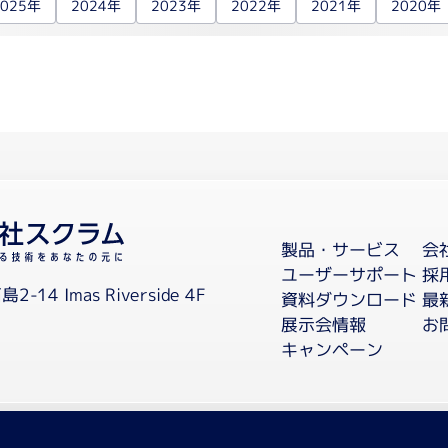
2025年
2024年
2023年
2022年
2021年
2020年
細胞培養関連
有機合
自動セルカウンター
有機
遠心
バイオリアクター
凍結
3次元培養
培養フラスコ
ステンレス培地吸引棒
CO2インキュベーター
消耗品
受託サ
製品・サービス
会
ペプ
培養フラスコ
ユーザーサポート
採
フィルトレーション関連
抗体
島2-14
Imas Riverside 4F
資料ダウンロード
最
イム
展示会情報
お
海外
キャンペーン