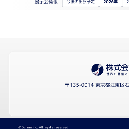
核酸抽出装置
展示会情報
今後の出展予定
2026年
細胞解析装置関連
自動セルカウンター
リアルタイム細胞アナライザー
リキッドハンドリング
電動ピペット
自動分注機
〒135-0014 東京都江東区石
医療機器（IVD）
医療機器（IVD）
© Scrum Inc. All rights reserved