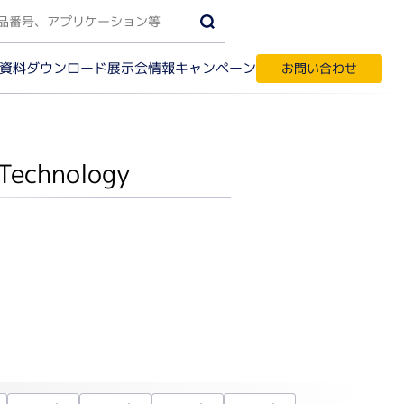
資料ダウンロード
キャンペーン
展示会情報
お問い合わせ
 Technology
受託サービス・輸入代行
す
ク質実験機器
間相互作用解析
ノアッセイ
パク質結晶化
テオーム解析