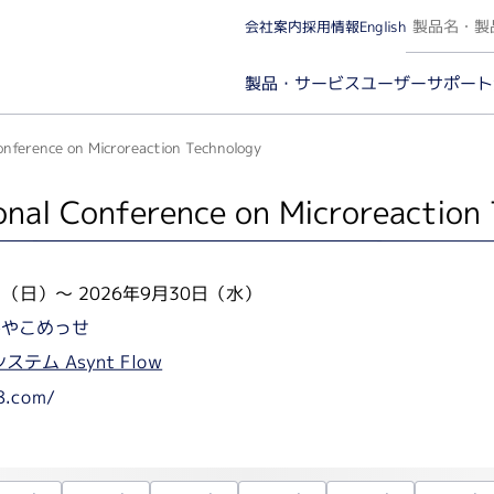
会社案内
採用情報
English
ユーザーサポート
製品・サービス
onference on Microreaction Technology
onal Conference on Microreaction
カー名から探す（A～Z）
実験カテゴリから探
日（日）
～
2026年9月30日（水）
みやこめっせ
微量分光・イメージング（ケミルミ/蛍光/発光）
タンパ
テム Asynt Flow
微量分光・蛍光光度
分子
18.com/
イメージング（ケミルミ/蛍光）・解析ソフトウェア
イム
タン
プロ