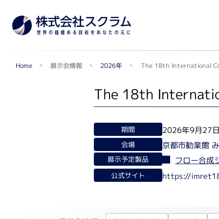
The 18th International C
展示会情報
2026年
Home
TOPへ
The 18th Internati
メー
製品カテゴリから探す
2026年9月27
期間
京都市勧業館 
会場
遺伝子実験・オミクス関連
展示予定製品
フロー合成シス
シングルセル解析・マルチオミクス・NGS関連
https://imret
公式サイト
自動セルカウンター
リアルタイムPCR関連
蛍光マイクロアレイ・組織マイクロアレイ
質量分析データ解析ソフトウェア