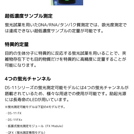
超低濃度サンプル測定
蛍光試薬を用いたDNA/RNA/タンパク質測定では、吸光度測定で
は達成できない超低濃度サンプルの定量が可能です。
特異的定量
目的の生体分子に特異的に反応する蛍光試薬を用いることで、夾
雑物存在下でも目的物質だけを特異的に高精度に定量することが
可能になります。
4つの蛍光チャンネル
DS-11シリーズの蛍光測定可能モデルには4つの蛍光チャンネルが
搭載されているため、様々な用途での使用が可能です。励起光源
には長寿命のLEDが用いています。
※蛍光測定可能モデルは下記の4モデルです。
・DS-11 FX
・DS-11FX+
・拡張式蛍光測定モジュール（FX Module）
・QFX（蛍光測定専用モデル）