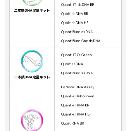
Quant-iT dsDNA BR
二本鎖DNA定量キット
Qubit dsDNA BR
Qubit dsDNA HS
Quantifluor dsDNA
Quantifluor One dsDNA
Quant-iT OliGreen
Qubit ssDNA
Quantifluor ssDNA
一本鎖DNA定量キット
DeNovix RNA Assay
Quant-iT Ribogreen
Quant-iT RNA BR
Quant-iT RNA HS
Qubit RNA BR