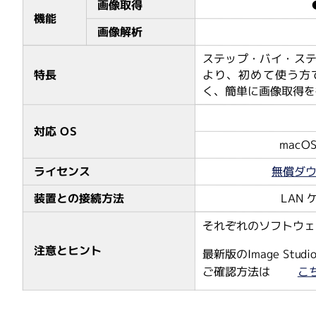
画像取得
機能
画像解析
ステップ・バイ・ス
特長
より、初めて使う方
く、簡単に画像取得を
対応 OS
macO
ライセンス
無償ダ
装置との接続方法
LAN
それぞれのソフトウェ
注意とヒント
最新版のImage S
ご確認方法は
こ