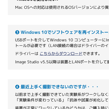
Hudson Lab Automation
Mac OSへの対応は使用されるOSバージョンによ
LI-COR
❸ Windows 10でソフトウェアを再インス
USBポートを介してWindows 10 コンピューターにImag
トールが必要です（LAN接続の場合はドライバーの
Parse Biosciences
ドライバーは
こちらからダウンロード
できます。
Image Studio v5.5以降は装置とLANポー
Ridgeview Instruments AB
❹ 最近上手く撮影できないのですが・・・
以前まで上手く撮影できていた実験系がワークしなく
SciGene
「実験条件が変わっている」「抗体や試薬が劣化して
装置が正常にワークしているかどうかは、ご購入時に