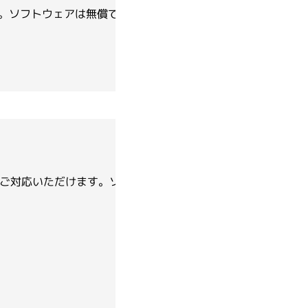
対応しています。ソフトウェアは無償でご提供しております。ソフト
海外製品の輸入代行
セルバイオロジー／細胞実験
Arima Genomics
海外製品の輸入代行
析
BINDER
することでご対応いただけます。ソフトウェアの違いおよびダウ
DeNovix
Genolution