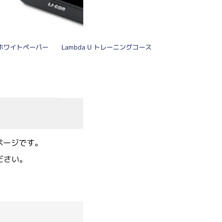
成・濃縮装置関連
合成装置
Lambda U トレーニングコース
ホワイトペーパー
エバポレーター
乾燥機
ービス・輸入代行
チド合成サービス
報ページです。
作製サービス
ノアッセイサービス
ださい。
製品の輸入代行