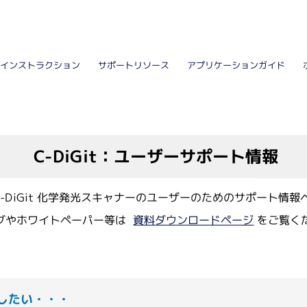
細胞培養関連
有機合
自動セルカウンター
有機
インストラクション
アプリケーションガイド
サポートリソース
遠心
バイオリアクター
凍結
3次元培養
培養フラスコ
ステンレス培地吸引棒
CO2インキュベーター
C-DiGit：ユーザーサポート情報
消耗品
受託サ
ペプ
培養フラスコ
社 C-DiGit 化学発光スキャナーのユーザーのためのサポート情
フィルトレーション関連
抗体
イム
グやホワイトペーパー等は
資料ダウンロードページ
をご覧く
海外
1にしたい・・・