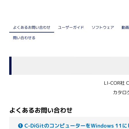
核酸抽出装置
細胞解析装置関連
自動セルカウンター
動画
よくあるお問い合わせ
ユーザーガイド
ソフトウェア
リアルタイム細胞アナライザー
問い合わせる
リキッドハンドリング
電動ピペット
LI-COR
自動分注機
カタロ
医療機器（IVD）
よくあるお問い合わせ
医療機器（IVD）
❶ C-DiGitのコンピューターをWindows 1