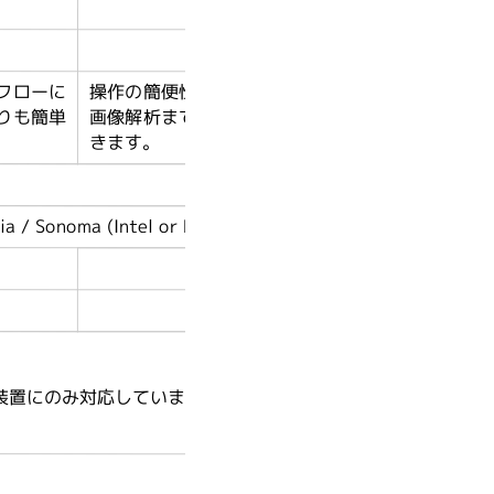
●
●
フローに
操作の簡便性では劣りますが、画像取得から
りも簡単
画像解析まで、フレキシブルに行うことがで
きます。
）
a / Sonoma (Intel or M1 chip）
無償ダウンロード
LAN ケーブル
4以上の装置にのみ対応しています。ファームウェアバージョン