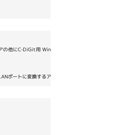
Inventia Life Sciences
Nonlinear Dynamics
アの他にC-DiGit用 Windows 10 ドライバーのインス
Radleys
ートをLANポートに変換するアダプターをご購入ください。
Sapidyne Instruments
Synple Chem