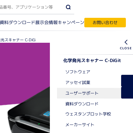
資料ダウンロード
キャンペーン
展示会情報
お問い合わせ
光スキャナー C-DiGit
ユーザーサポート
化学発光スキャナー C-DiGit
受託サービス・輸入代行
す
ソフトウェア
アッセイ試薬
ク質実験機器
ユーザーサポート
資料ダウンロード
間相互作用解析
ノアッセイ
ウェスタンブロット学校
パク質結晶化
テオーム解析
メーカーサイト