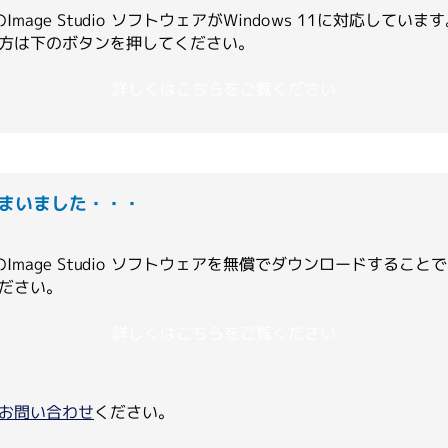
最新版のImage Studio ソフトウェアがWindows 11に
方は下のボタンを押してください。
ビス
イムノアッセイサービス
ミクス／タンパク質実験
メタボロミクス／代謝物解析
Alamar Biosciences
詳しくはこちらをご覧ください
超高感度ELISA受託解析
体
験／動物実験／その他のバイ
有機合成／ペプチド合成／化学分
プチド抗体
ナル抗体（預かり抗原）
ナル抗体
ATS Life Sciences
体作製サービス（ペプチドポリ
（旧 SP Industries 社）
外免疫）
しまいました・・・
は最新版のImage Studio ソフトウェアを無償でダウンロード
Chemrus
ださい。
詳しくはこちらをご覧ください
Gator Bio
お問い合わせ
ください。