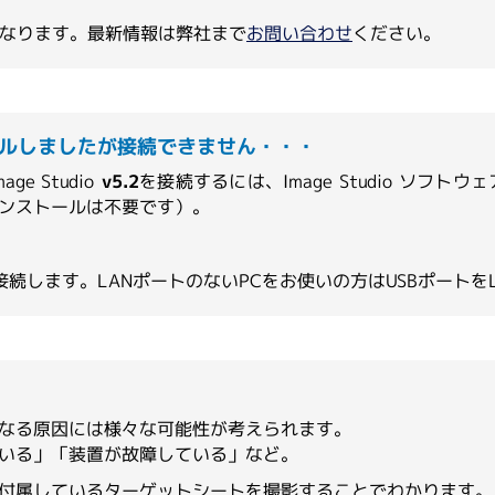
INNOPSYS
り異なります。最新情報は弊社まで
お問い合わせ
ください。
Meridian Bioscience
トールしましたが接続できません・・・
e Studio
v5.2
を接続するには、Image Studio ソフトウェ
インストールは不要です）。
PBS Biotech
トを介して接続します。LANポートのないPCをお使いの方はUSBポ
S2 Genomics
なる原因には様々な可能性が考えられます。
Syncell
いる」「装置が故障している」など。
付属しているターゲットシートを撮影することでわかります。