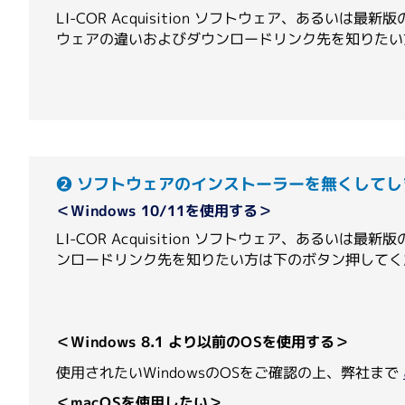
LI-COR Acquisition ソフトウェア、あるいは
ウェアの違いおよびダウンロードリンク先を知りたい
ゲノミクス・トランスクリプトミク
ペプチド合成サービス
抗体作製サー
プロテオ
ス／DNA・RNA実験
Agilent Technologies
（旧 ACEA Biosciences 社製品）
ペプチド合成（環状化・修飾含む）
ペプチド抗
病理実
大量培養／バイオプロセス
安定同位体標識ペプチド 受託合成サービ
リン酸化ペ
オ実験
ス
ポリクロー
ペプチドライブラリー
モノクロー
Asynt
GMPグレード・大スケールペプチド合成
Smart抗
（UNIQSIS社）
カタログペプチド
クロ抗体海
❷ ソフトウェアのインストーラーを無くして
Smartペプチド合成
＜Windows 10/11を使用する＞
LI-COR Acquisition ソフトウェア、あるい
Bio Molecular Systems
ンロードリンク先を知りたい方は下のボタン押してく
EverBio Technology
＜Windows 8.1 より以前のOSを使用する＞
使用されたいWindowsのOSをご確認の上、弊社まで
＜macOSを使用したい＞