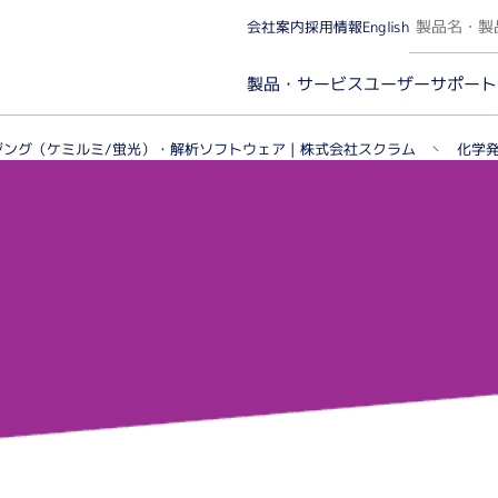
会社案内
採用情報
English
ユーザーサポート
製品・サービス
ング（ケミルミ/蛍光）・解析ソフトウェア | 株式会社スクラム
化学発
カー名から探す（A～Z）
実験カテゴリから探
微量分光・イメージング（ケミルミ/蛍光/発光）
タンパ
微量分光・蛍光光度
分子
イメージング（ケミルミ/蛍光）・解析ソフトウェア
イム
タン
プロ