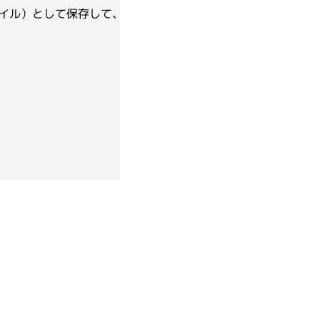
ip ファイル）として保存して、詳細な状況のご説明ととも
NAMBO（スクラムオリジナル）