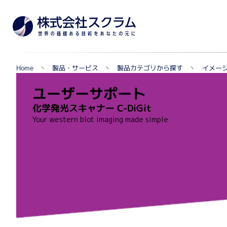
イメージ
製品カテゴリから探す
製品・サービス
Home
TOPへ
ユーザーサポート
化学発光スキャナー C-DiGit
メー
製品カテゴリから探す
Your western blot imaging made simple
遺伝子実験・オミクス関連
シングルセル解析・マルチオミクス・NGS関連
自動セルカウンター
リアルタイムPCR関連
蛍光マイクロアレイ・組織マイクロアレイ
質量分析データ解析ソフトウェア