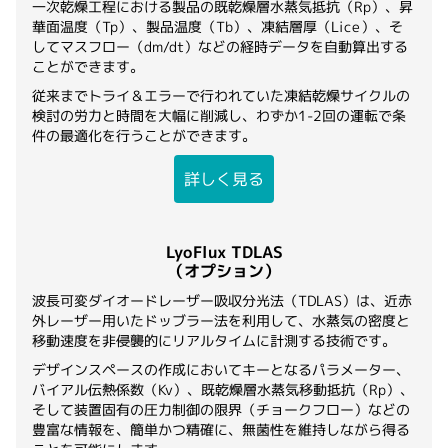
一次乾燥工程における製品の既乾燥層水蒸気抵抗（Rp）、昇
華面温度（Tp）、製品温度（Tb）、凍結層厚（Lice）、そ
してマスフロー（dm/dt）などの経時データを自動算出する
ことができます。
従来までトライ＆エラーで行われていた凍結乾燥サイクルの
検討の労力と時間を大幅に削減し、わずか1-2回の運転で条
件の最適化を行うことができます。
詳しく見る
LyoFlux TDLAS
（オプション）
波長可変ダイオードレーザー吸収分光法（TDLAS）は、近赤
外レーザー用いたドッブラー法を利用して、水蒸気の密度と
移動速度を非侵襲的にリアルタイムに計測する技術です。
デザインスペースの作成においてキーとなるパラメーター、
バイアル伝熱係数（Kv）、既乾燥層水蒸気移動抵抗（Rp）、
そして装置固有の圧力制御の限界（チョークフロー）などの
豊富な情報を、簡単かつ精確に、無菌性を維持しながら得る