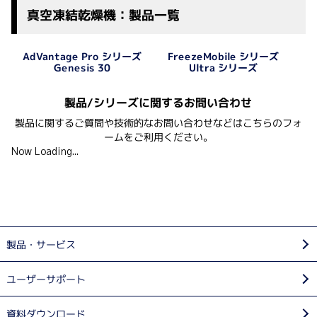
真空凍結乾燥機：製品一覧
AdVantage Pro シリーズ
FreezeMobile シリーズ
Ultra シリーズ
Genesis 30
製品/シリーズに関するお問い合わせ
本体構成の選択
製品に関するご質問や技術的なお問い合わせなどはこちらのフォ
ームをご利用ください。
LyoStar 4.0は、標準モデル（基本構成）以外に、クリーンルーム
Now Loading...
仕様あるいはアイソレーター仕様の選択も可能です。
真空ポンプにスクロールポンプ（ドライポンプ）を採用しコンデ
ンサードアをガラス製にしたモデルは、標準モデルよりも高い溶
媒耐性を持ちます。
選択可能な構成は、コンデンサー冷却方式（コンプレッサー）が
空冷式か水冷式かにより異なります。
製品・サービス
※ TDLAS、ワイヤレス温度センサー、ControLyoは、どの構成にも後付け可能です。
SMART/AutoMTMはすべてのモデルに標準付属します。
ユーザーサポート
コンデン
サー
モデル
構成
資料ダウンロード