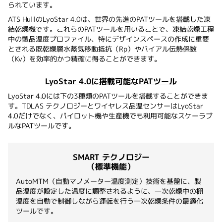
られています。
ATS HullのLyoStar 4.0は、世界の先進のPATツールを搭載した凍
結乾燥機です。これらのPATツールを用いることで、凍結乾燥工程
中の製品温度プロファイル、特にデザインスペースの作成に重要
とされる既乾燥層水蒸気移動抵抗（Rp）やバイアル伝熱係数
（Kv）を効率的かつ精確に得ることができます。
LyoStar 4.0に搭載可能なPATツール
LyoStar 4.0には下の3種類のPATツールを搭載することができま
す。TDLAS テクノロジーとワイヤレス品温センサーはLyoStar
4.0だけでなく、パイロット機や生産機でも利用可能なスケーラブ
ルなPATツールです。
SMART テクノロジー
（標準機能）
AutoMTM（自動マノメーター温度測定）技術を基盤に、製
品温度が設定した温度に調整されるように、一次乾燥中の棚
温度を自動で制御しながら運転を行う一次乾燥条件の最適化
ツールです。