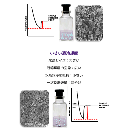
小さい過冷却度
氷晶サイズ：大きい
既乾燥層の空隙：広い
水蒸気移動抵抗：小さい
一次乾燥速度：はやい