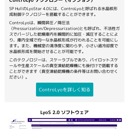
ControLyo テクノロジー（オプション）
SP HullのLyoStar 4.0には、ControLyoと呼ばれる氷晶核形
成制御テクノロジーを搭載することができます。
ControLyoは、瞬間昇圧／降圧法
（Pressurization/Depressurization)とも呼ばれ、不活性ガ
スでパージした乾燥庫内を瞬間的に加圧・減圧することによ
り、庫内全域で均一な氷晶核形成が行われることを可能にし
ます。また、機械室の清浄度に関わらず、小さい過冷却度で
氷晶核形成を開始させることが可能です。
このテクノロジーは、スケーラブルであり、パイロットスケ
ールや生産スケールの真空凍結乾燥機にも後付けで搭載する
ことができます（真空凍結乾燥機の条件等はお問い合わせく
ださい）。
ControLyoを詳しく知る
LyoS 2.0 ソフトウェア