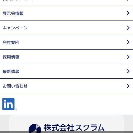
空
水
冷
冷
展示会情報
Standard
基本構成
●
●
LyoStar
キャンペーン
TDLAS Lyo
基本構成+TDLAS+ControLyo+ドライポ
●
●
Star
ンプ
会社案内
Solvent Ly
基本構成+ガラスコンデンサードア+ドラ
●
oStar
イポンプなど
採用情報
Foam Dryi
基本構成+ControLyo+ドライポンプ+CM
ng LyoSta
●
最新情報
コントロール 1-15 Torr
r
Cleanroo
基本構成+クリーンルームフランジ+ガラ
お問い合わせ
●
m LyoStar
スコンデンサードア+ドライポンプ など
Isorator L
基本構成+アイソレーターフランジ+ガラ
●
yoStar
スコンデンサードア+ドライポンプ など
4 Shelves
基本構成+棚板1枚追加（計4枚）
●
LyoStar