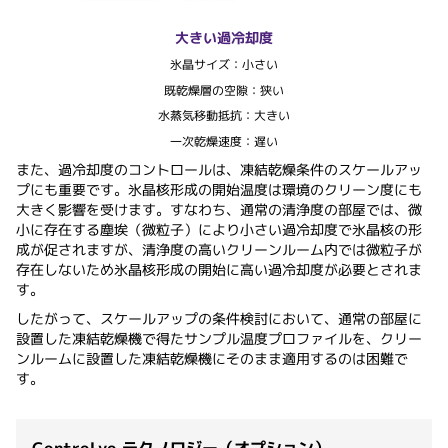
大きい過冷却度
氷晶サイズ：小さい
既乾燥層の空隙：狭い
水蒸気移動抵抗：大きい
一次乾燥速度：遅い
また、過冷却度のコントロールは、凍結乾燥条件のスケールアッ
プにも重要です。氷晶核形成の開始温度は環境のクリーン度にも
大きく影響を受けます。すなわち、通常の清浄度の部屋では、微
小に存在する塵埃（微粒子）により小さい過冷却度で氷晶核の形
成が促されますが、清浄度の高いクリーンルーム内では微粒子が
存在しないため氷晶核形成の開始に高い過冷却度が必要とされま
す。
したがって、スケールアップの条件検討において、通常の部屋に
設置した凍結乾燥機で得たサンプル温度プロファイルを、クリー
ンルームに設置した凍結乾燥機にそのまま適用するのは困難で
す。