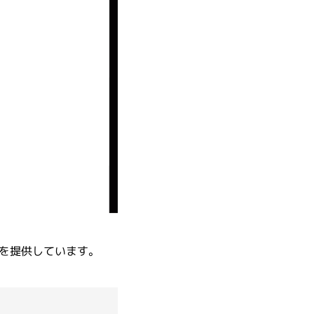
Inventia Life Sciences
Nonlinear Dynamics
Radleys
Sapidyne Instruments
を提供しています。
Synple Chem