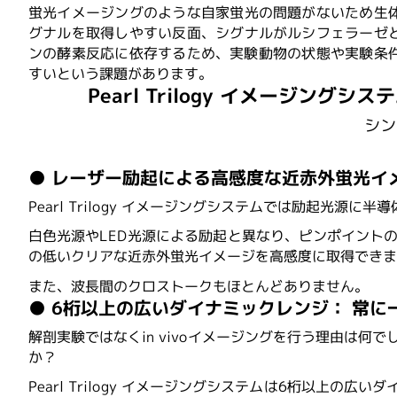
蛍光イメージングのような自家蛍光の問題がないため生
グナルを取得しやすい反面、シグナルがルシフェラーゼ
ンの酵素反応に依存するため、実験動物の状態や実験条
すいという課題があります。
Pearl Trilogy イメージングシス
シン
● レーザー励起による高感度な近赤外蛍光イ
Pearl Trilogy イメージングシステムでは励起光源
白色光源やLED光源による励起と異なり、ピンポイント
の低いクリアな近赤外蛍光イメージを高感度に取得できま
また、波長間のクロストークもほとんどありません。
● 6桁以上の広いダイナミックレンジ： 常
解剖実験ではなくin vivoイメージングを行う理由は何で
か？
Pearl Trilogy イメージングシステムは6桁以上の広いダ