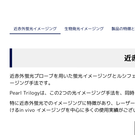
核酸抽出装置
細胞解析装置関連
自動セルカウンター
近赤外蛍光イメージング
生物発光イメージング
製品の特徴
リアルタイム細胞アナライザー
近
リキッドハンドリング
近赤外蛍光プローブを用いた蛍光イメージングとルシフェラ
電動ピペット
ージング手法です。
自動分注機
Pearl Trilogyは、この2つの光イメージング手法を、
特に近赤外蛍光でのイメージングに特徴があり、レーザ
けるin vivo イメージングを中心に多くの使用実績がご
医療機器（IVD）
医療機器（IVD）