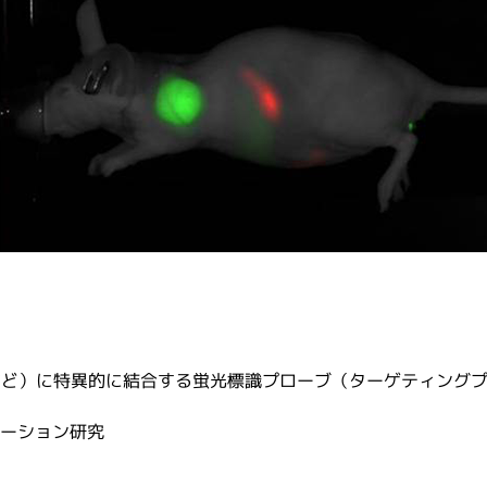
ビス
イムノアッセイサービス
ミクス／タンパク質実験
メタボロミクス／代謝物解析
Alamar Biosciences
超高感度ELISA受託解析
体
験／動物実験／その他のバイ
有機合成／ペプチド合成／化学分
プチド抗体
ナル抗体（預かり抗原）
ナル抗体
ATS Life Sciences
体作製サービス（ペプチドポリ
（旧 SP Industries 社）
外免疫）
Chemrus
カタログをダウンロードする
）に特異的に結合する蛍光標識プローブ（ターゲティングプローブ
Gator Bio
ューション研究