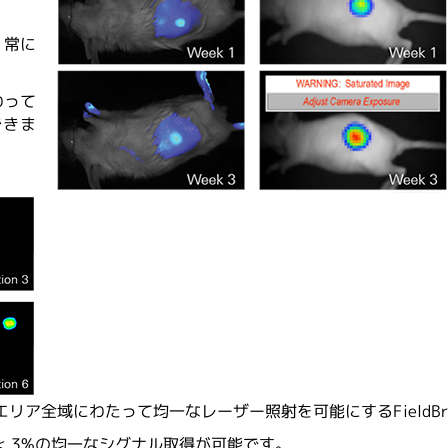
、常に
わって
できま
グエリア全域にわたって均一なレーザー照射を可能にするFieldBrit
< 3%の均一なシグナル取得が可能です。