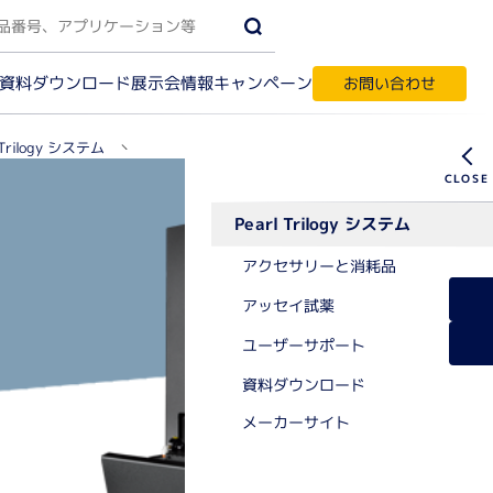
資料ダウンロード
キャンペーン
展示会情報
お問い合わせ
 Trilogy システム
Pearl Trilogy システム（Top）
Pearl Trilogy システム
受託サービス・輸入代行
す
アクセサリーと消耗品
アッセイ試薬
ク質実験機器
ユーザーサポート
資料ダウンロード
間相互作用解析
ノアッセイ
メーカーサイト
パク質結晶化
テオーム解析